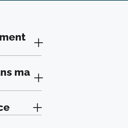
ement
ans ma
ce