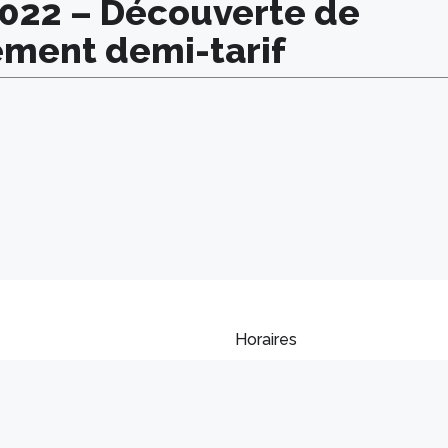
2022 – Découverte de
ement demi-tarif
Horaires
 de la Broye
Lundi – Mardi – Jeudi
0 Payerne
8h00 – 11h30 et de 14h00 – 16h
fo@coreb.ch
Mercredi
s données
8h00 – 11h30