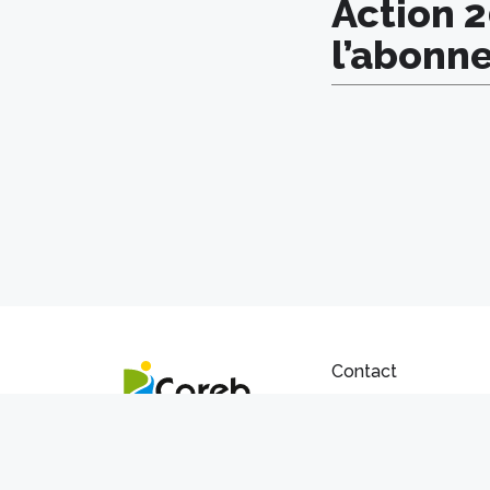
Action 
l’abonn
Contact
Communauté régionale
Rue de Savoie 1 | 153
+41 26 663 90 80 |
in
Charte protection de