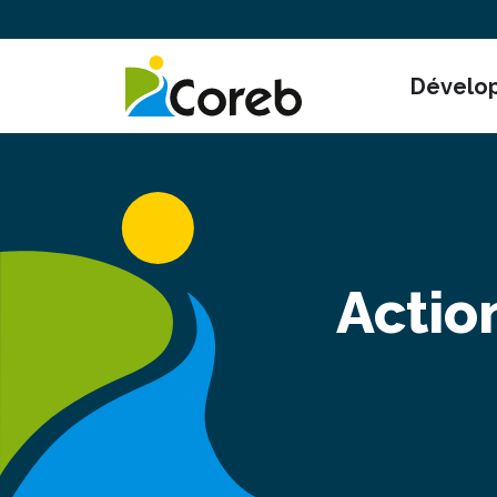
Dévelo
Actio